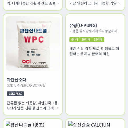
력, 다재다능한 친환경 산도 조절
가장 안전하고 다재다능한 약알칼
솔루션
리 솔루션
유펑(U-PUNG)
미생물 유지방제거제 유지방분해제
4리터
10리터
20리터
배관 손상 걱정 제로, 미생물로 해
결하는 유지방 분해의 혁신
과탄산소다
SODIUM PERCARBONATE
25KG/BAG
잔류물 없는 깨끗함, 대한민국 1등
OCI가 만든 친환경 산소계 표백 솔
루션