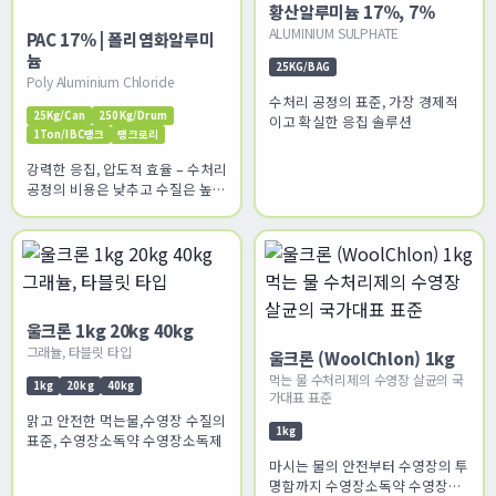
황산알루미늄 17%, 7%
ALUMINIUM SULPHATE
PAC 17% | 폴리염화알루미
늄
25KG/BAG
Poly Aluminium Chloride
수처리 공정의 표준, 가장 경제적
25Kg/Can
250Kg/Drum
이고 확실한 응집 솔루션
1Ton/IBC탱크
탱크로리
강력한 응집, 압도적 효율 – 수처리
공정의 비용은 낮추고 수질은 높이
십시오
울크론 1kg 20kg 40kg
그래뉼, 타블릿 타입
울크론 (WoolChlon) 1kg
먹는 물 수처리제의 수영장 살균의 국
1kg
20kg
40kg
가대표 표준
맑고 안전한 먹는물,수영장 수질의
1kg
표준, 수영장소독약 수영장소독제
마시는 물의 안전부터 수영장의 투
명함까지 수영장소독약 수영장소