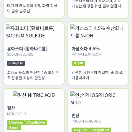
수처리부터 대기 정화까지, 지속
대기 환경 보호와 정밀 화학 합성
가능한 환경을 위한 필수 알칼리
의 필수 솔루션
솔루션
유화소다 (황화나트륨)
가성소다 4.5%
SODIUM SULFIDE
수산화나트륨,NaOH
25KG/BAG
1L/CAN
고순도 품질과 혁신적 2중 포장으
강력한 세정부터 정밀한 pH 조절,
로 완성된 최상의 안전성
기름때제거
질산
NITRIC ACID
인산
PHOSPHORIC ACID
30Kg/Can
1Ton/IBC탱크
탱크로리
35Kg/Can
330Kg/Drum