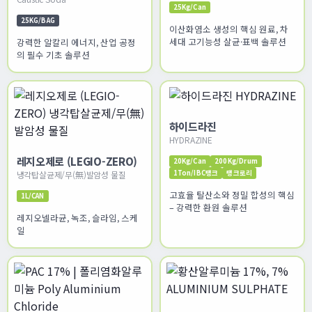
25Kg/Can
25KG/BAG
이산화염소 생성의 핵심 원료, 차
세대 고기능성 살균·표백 솔루션
강력한 알칼리 에너지, 산업 공정
의 필수 기초 솔루션
하이드라진
HYDRAZINE
레지오제로 (LEGIO-ZERO)
20Kg/Can
200Kg/Drum
1Ton/IBC탱크
탱크로리
냉각탑살균제/무(無)발암성 물질
고효율 탈산소와 정밀 합성의 핵심
1L/CAN
– 강력한 환원 솔루션
레지오넬라균, 녹조, 슬라임, 스케
일