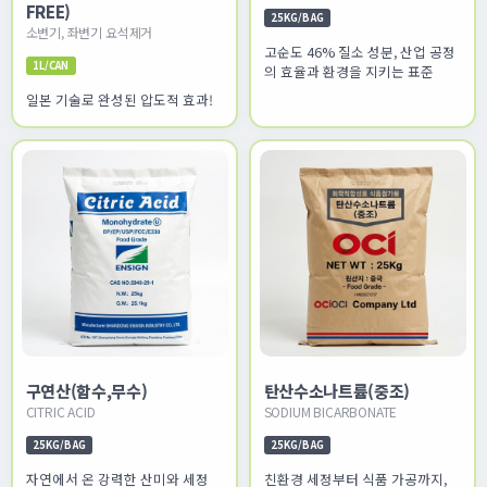
FREE)
25KG/BAG
소변기, 좌변기 요석제거
고순도 46% 질소 성분, 산업 공정
1L/CAN
의 효율과 환경을 지키는 표준
일본 기술로 완성된 압도적 효과!
구연산(함수,무수)
탄산수소나트륨(중조)
CITRIC ACID
SODIUM BICARBONATE
25KG/BAG
25KG/BAG
자연에서 온 강력한 산미와 세정
친환경 세정부터 식품 가공까지,