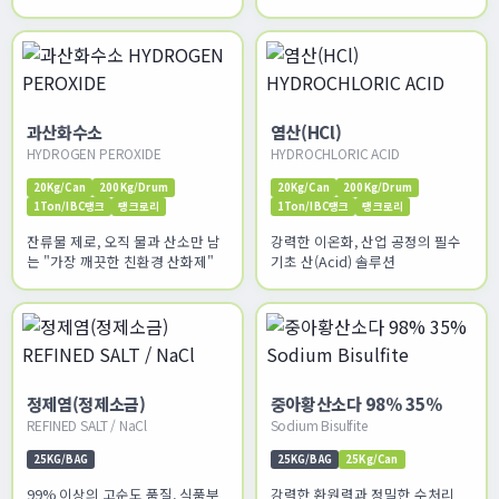
독제
과산화수소
염산(HCl)
HYDROGEN PEROXIDE
HYDROCHLORIC ACID
20Kg/Can
200Kg/Drum
20Kg/Can
200Kg/Drum
1Ton/IBC탱크
탱크로리
1Ton/IBC탱크
탱크로리
잔류물 제로, 오직 물과 산소만 남
강력한 이온화, 산업 공정의 필수
는 "가장 깨끗한 친환경 산화제"
기초 산(Acid) 솔루션
정제염(정제소금)
중아황산소다 98% 35%
REFINED SALT / NaCl
Sodium Bisulfite
25KG/BAG
25KG/BAG
25Kg/Can
99% 이상의 고순도 품질, 식품부
강력한 환원력과 정밀한 수처리