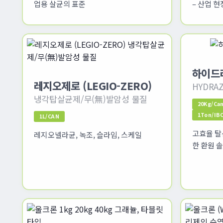
업용 살균의 표준
– 산업 
하이드
레지오제로 (LEGIO-ZERO)
HYDRAZ
냉각탑살균제/무(無)발암성 물질
20Kg/Ca
1Ton/I
1L/CAN
고효율 탈
레지오넬라균, 녹조, 슬라임, 스케일
한 환원 