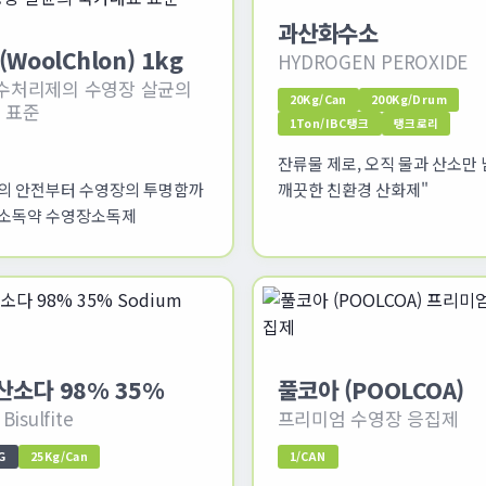
과산화수소
WoolChlon) 1kg
HYDROGEN PEROXIDE
 수처리제의 수영장 살균의
20Kg/Can
200Kg/Drum
 표준
1Ton/IBC탱크
탱크로리
잔류물 제로, 오직 물과 산소만 
의 안전부터 수영장의 투명함까
깨끗한 친환경 산화제"
장소독약 수영장소독제
소다 98% 35%
풀코아 (POOLCOA)
Bisulfite
프리미엄 수영장 응집제
G
25Kg/Can
1/CAN