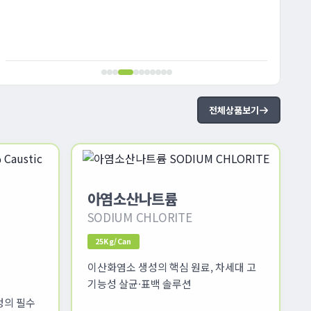
전체상품보기
아염소산나트륨
SODIUM CHLORITE
25Kg/Can
이산화염소 생성의 핵심 원료, 차세대 고
기능성 살균·표백 솔루션
정의 필수