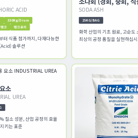
소다회 (경회, 중회, 식
ORIC ACID
SODA ASH
n
330Kg/Drum
25KG/BAG
BC탱크
탱크로리
화학 산업의 기초 원료, 고순도
부터 식품 첨가까지, 다재다능한
최상의 공정 품질을 실현하십시
Acid) 솔루션
 요소
RIAL UREA
G
% 질소 성분, 산업 공정의 효율
 지키는 표준