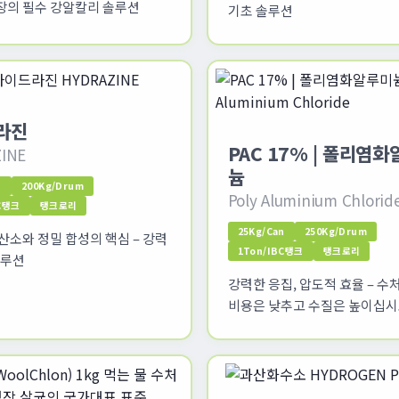
현장의 필수 강알칼리 솔루션
기초 솔루션
라진
PAC 17% | 폴리염
INE
늄
n
200Kg/Drum
Poly Aluminium Chlorid
BC탱크
탱크로리
25Kg/Can
250Kg/Drum
산소와 정밀 합성의 핵심 – 강력
1Ton/IBC탱크
탱크로리
솔루션
강력한 응집, 압도적 효율 – 수
비용은 낮추고 수질은 높이십