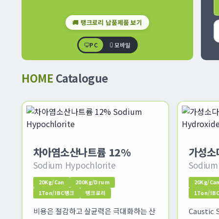
🚚 탱크로리 납품제품 보기
PC
모바일
HOME
Catalogue
차아염소산나트륨 12%
가성소다
Sodium Hypochlorite
Sodium
20Kg/Can
200Kg/Drum
20Kg/Ca
1Ton/IBC탱크
탱크로리
1Ton/I
비용은 절감하고 살균력은 극대화하는 산
Causti