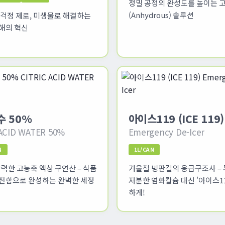
정밀 공정의 완성도를 높이는 
(Anhydrous) 솔루션
 걱정 제로, 미생물로 해결하는
해의 혁신
수 50%
아이스119 (ICE 119)
 ACID WATER 50%
Emergency De-Icer
N
1L/CAN
강력한 고농축 액상 구연산 – 식품
겨울철 빙판길의 응급구조사 – 
전함으로 완성하는 완벽한 세정
저분한 염화칼슘 대신 '아이스11
하게!