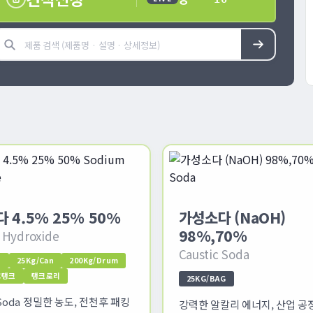
김**
**97
 4.5% 25% 50%
가성소다 (NaOH)
98%,70%
 Hydroxide
Caustic Soda
n
25Kg/Can
200Kg/Drum
BC탱크
탱크로리
25KG/BAG
c Soda 정밀한 농도, 전천후 패킹
강력한 알칼리 에너지, 산업 공