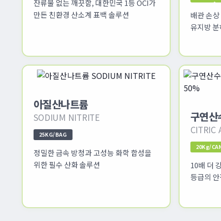
잔류물 없는 깨끗함, 대한민국 1등 OCI가
만든 친환경 산소계 표백 솔루션
배관 손상
유지방 분
아질산나트륨
구연산
SODIUM NITRITE
CITRIC
25KG/BAG
20Kg/CA
정밀한 금속 방청과 고성능 화학 합성을
위한 필수 산화 솔루션
10배 더 
등급의 안