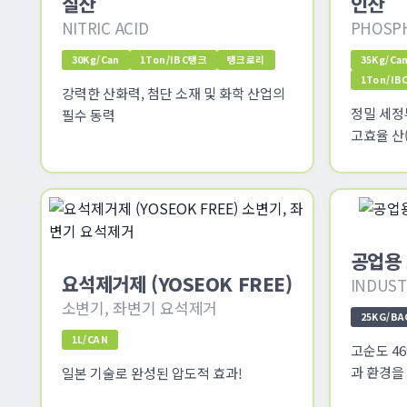
질산
인산
NITRIC ACID
PHOSPH
30Kg/Can
1Ton/IBC탱크
탱크로리
35Kg/Ca
1Ton/I
강력한 산화력, 첨단 소재 및 화학 산업의
정밀 세정
필수 동력
고효율 산(
공업용
요석제거제 (YOSEOK FREE)
INDUST
소변기, 좌변기 요석제거
25KG/BA
1L/CAN
고순도 46
과 환경을
일본 기술로 완성된 압도적 효과!