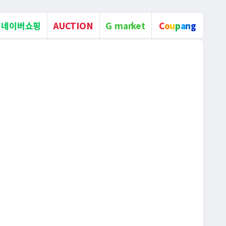
네이버쇼핑
AUCTION
G market
C
o
u
p
a
n
g
온라인 판매제품
가성소다 4.5% 수
산화나트륨,NaOH
1L/CAN
강력한 세정부터 정밀한 pH
조절, 기름때제거