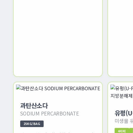
과탄산소다
유펑(U
SODIUM PERCARBONATE
미생물 
25KG/BAG
4리터