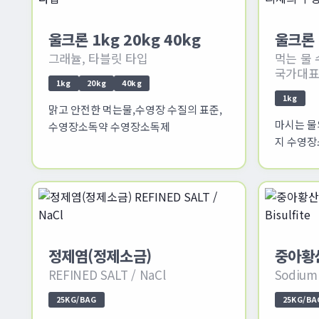
울크론 1kg 20kg 40kg
울크론 (
그래뉼, 타블릿 타입
먹는 물
국가대표
1kg
20kg
40kg
1kg
맑고 안전한 먹는물,수영장 수질의 표준,
마시는 물
수영장소독약 수영장소독제
지 수영
정제염(정제소금)
중아황산
REFINED SALT / NaCl
Sodium 
25KG/BAG
25KG/BA