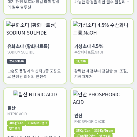
대기 환경 보호와 정밀 화학 합성
가능한 환경을 위한 필수 알칼리
의 필수 솔루션
솔루션
유화소다 (황화나트륨)
가성소다 4.5%
SODIUM SULFIDE
수산화나트륨,NaOH
25KG/BAG
1L/CAN
고순도 품질과 혁신적 2중 포장으
강력한 세정부터 정밀한 pH 조절,
로 완성된 최상의 안전성
기름때제거
질산
NITRIC ACID
인산
PHOSPHORIC ACID
30Kg/Can
1Ton/IBC탱크
탱크로리
35Kg/Can
330Kg/Drum
1Ton/IBC탱크
탱크로리