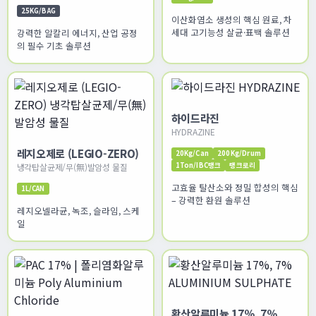
25KG/BAG
이산화염소 생성의 핵심 원료, 차
세대 고기능성 살균·표백 솔루션
강력한 알칼리 에너지, 산업 공정
의 필수 기초 솔루션
하이드라진
HYDRAZINE
레지오제로 (LEGIO-ZERO)
20Kg/Can
200Kg/Drum
1Ton/IBC탱크
탱크로리
냉각탑살균제/무(無)발암성 물질
고효율 탈산소와 정밀 합성의 핵심
1L/CAN
– 강력한 환원 솔루션
레지오넬라균, 녹조, 슬라임, 스케
일
황산알루미늄 17%, 7%