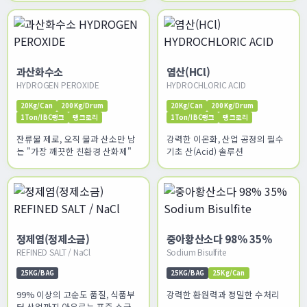
과산화수소
염산(HCl)
HYDROGEN PEROXIDE
HYDROCHLORIC ACID
20Kg/Can
200Kg/Drum
20Kg/Can
200Kg/Drum
1Ton/IBC탱크
탱크로리
1Ton/IBC탱크
탱크로리
잔류물 제로, 오직 물과 산소만 남
강력한 이온화, 산업 공정의 필수
는 "가장 깨끗한 친환경 산화제"
기초 산(Acid) 솔루션
정제염(정제소금)
중아황산소다 98% 35%
REFINED SALT / NaCl
Sodium Bisulfite
25KG/BAG
25KG/BAG
25Kg/Can
99% 이상의 고순도 품질, 식품부
강력한 환원력과 정밀한 수처리
터 산업까지 아우르는 표준 소금