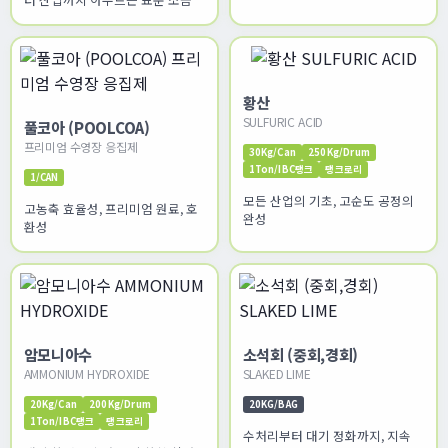
황산
SULFURIC ACID
풀코아 (POOLCOA)
프리미엄 수영장 응집제
30Kg/Can
250Kg/Drum
1Ton/IBC탱크
탱크로리
1/CAN
모든 산업의 기초, 고순도 공정의
고농축 효율성, 프리미엄 원료, 호
완성
환성
암모니아수
소석회 (중회,경회)
AMMONIUM HYDROXIDE
SLAKED LIME
20Kg/Can
200Kg/Drum
20KG/BAG
1Ton/IBC탱크
탱크로리
수처리부터 대기 정화까지, 지속