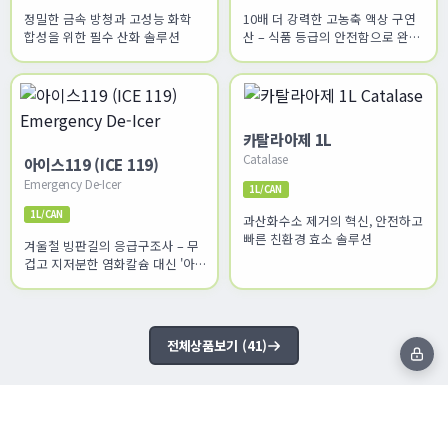
25KG/BAG
20Kg/CAN
정밀한 금속 방청과 고성능 화학
10배 더 강력한 고농축 액상 구연
합성을 위한 필수 산화 솔루션
산 – 식품 등급의 안전함으로 완성
하는 완벽한 세정
카탈라아제 1L
Catalase
아이스119 (ICE 119)
Emergency De-Icer
1L/CAN
1L/CAN
과산화수소 제거의 혁신, 안전하고
빠른 친환경 효소 솔루션
겨울철 빙판길의 응급구조사 – 무
겁고 지저분한 염화칼슘 대신 '아
이스119'로 간편하게!
전체상품보기 (41)