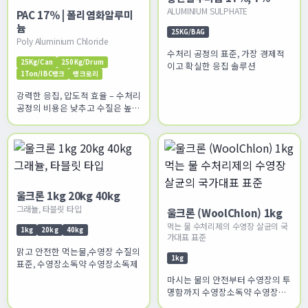
ALUMINIUM SULPHATE
PAC 17% | 폴리염화알루미
늄
25KG/BAG
Poly Aluminium Chloride
수처리 공정의 표준, 가장 경제적
25Kg/Can
250Kg/Drum
이고 확실한 응집 솔루션
1Ton/IBC탱크
탱크로리
강력한 응집, 압도적 효율 – 수처리
공정의 비용은 낮추고 수질은 높이
십시오
울크론 1kg 20kg 40kg
그래뉼, 타블릿 타입
울크론 (WoolChlon) 1kg
먹는 물 수처리제의 수영장 살균의 국
1kg
20kg
40kg
가대표 표준
맑고 안전한 먹는물,수영장 수질의
1kg
표준, 수영장소독약 수영장소독제
마시는 물의 안전부터 수영장의 투
명함까지 수영장소독약 수영장소
독제