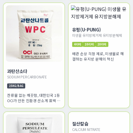
유펑(U-PUNG)
미생물 유지방제거제 유지방분해제
4리터
10리터
20리터
배관 손상 걱정 제로, 미생물로 해
결하는 유지방 분해의 혁신
과탄산소다
SODIUM PERCARBONATE
25KG/BAG
잔류물 없는 깨끗함, 대한민국 1등
OCI가 만든 친환경 산소계 표백 솔
루션