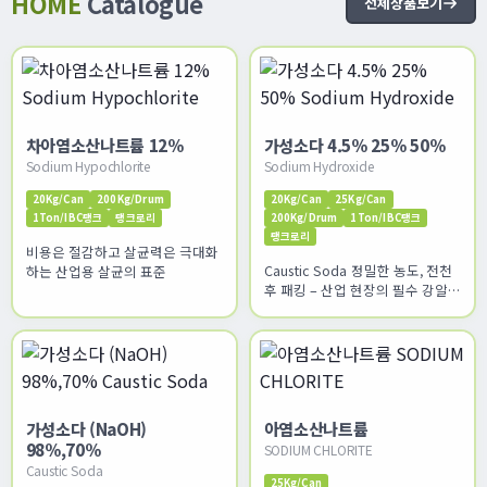
HOME
Catalogue
전체상품보기
차아염소산나트륨 12%
가성소다 4.5% 25% 50%
Sodium Hypochlorite
Sodium Hydroxide
20Kg/Can
200Kg/Drum
20Kg/Can
25Kg/Can
1Ton/IBC탱크
탱크로리
200Kg/Drum
1Ton/IBC탱크
탱크로리
비용은 절감하고 살균력은 극대화
Caustic Soda 정밀한 농도, 전천
하는 산업용 살균의 표준
후 패킹 – 산업 현장의 필수 강알칼
리 솔루션
가성소다 (NaOH)
아염소산나트륨
98%,70%
SODIUM CHLORITE
Caustic Soda
25Kg/Can