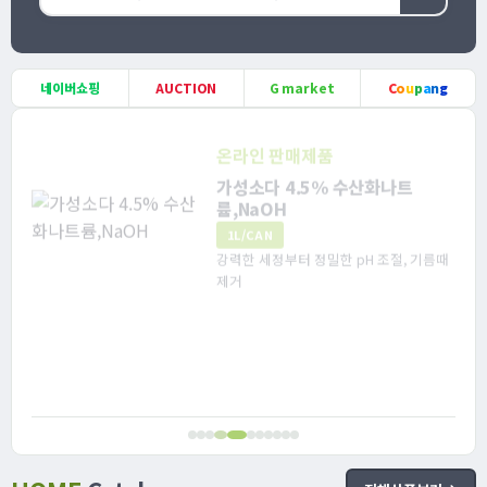
네이버쇼핑
AUCTION
G market
C
o
u
p
a
n
g
온라인 판매제품
가성소다 4.5% 수산화나트
륨,NaOH
1L/CAN
강력한 세정부터 정밀한 pH 조절, 기름때
제거