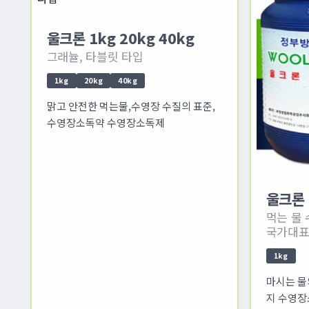
울크론 1kg 20kg 40kg
그래뉼, 타블릿 타입
1kg
20kg
40kg
맑고 안전한 먹는물,수영장 수질의 표준,
수영장소독약 수영장소독제
울크론 (
먹는 물
국가대표
1kg
마시는 물
지 수영