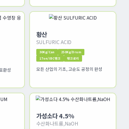
황산
SULFURIC ACID
30Kg/Can
250Kg/Drum
1Ton/IBC탱크
탱크로리
모든 산업의 기초, 고순도 공정의 완성
 호환성
가성소다 4.5%
수산화나트륨,NaOH