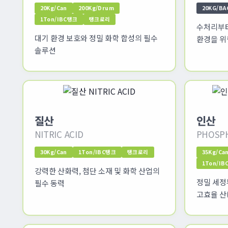
20Kg/Can
200Kg/Drum
20KG/BA
1Ton/IBC탱크
탱크로리
수처리부터
대기 환경 보호와 정밀 화학 합성의 필수
환경을 위
솔루션
질산
인산
NITRIC ACID
PHOSPH
30Kg/Can
1Ton/IBC탱크
탱크로리
35Kg/Ca
1Ton/I
강력한 산화력, 첨단 소재 및 화학 산업의
정밀 세정
필수 동력
고효율 산(