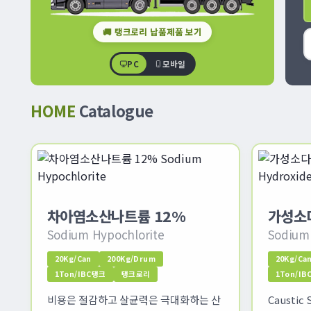
🚚 탱크로리 납품제품 보기
PC
모바일
HOME
Catalogue
차아염소산나트륨 12%
가성소다
Sodium Hypochlorite
Sodium
20Kg/Can
200Kg/Drum
20Kg/Ca
1Ton/IBC탱크
탱크로리
1Ton/I
비용은 절감하고 살균력은 극대화하는 산
Causti