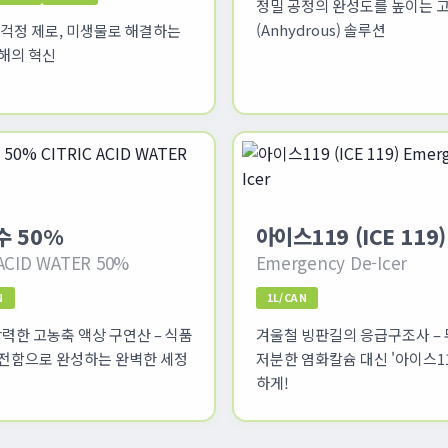
정밀 공정의 완성도를 높이는 
(Anhydrous) 솔루션
 걱정 제로, 미생물로 해결하는
해의 혁신
수 50%
아이스119 (ICE 119)
 ACID WATER 50%
Emergency De-Icer
N
1L/CAN
강력한 고농축 액상 구연산 – 식품
겨울철 빙판길의 응급구조사 – 
전함으로 완성하는 완벽한 세정
저분한 염화칼슘 대신 '아이스11
하게!