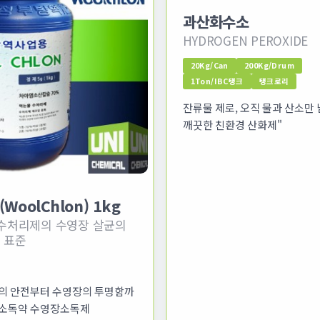
과산화수소
HYDROGEN PEROXIDE
20Kg/Can
200Kg/Drum
1Ton/IBC탱크
탱크로리
잔류물 제로, 오직 물과 산소만 
깨끗한 친환경 산화제"
WoolChlon) 1kg
 수처리제의 수영장 살균의
 표준
의 안전부터 수영장의 투명함까
장소독약 수영장소독제