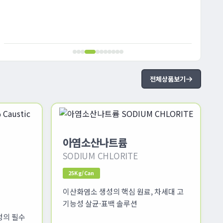
전체상품보기
아염소산나트륨
SODIUM CHLORITE
25Kg/Can
이산화염소 생성의 핵심 원료, 차세대 고
기능성 살균·표백 솔루션
정의 필수