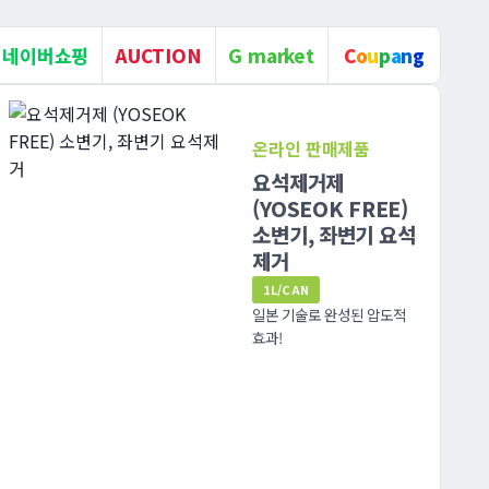
네이버쇼핑
AUCTION
G market
C
o
u
p
a
n
g
온라인 판매제품
가성소다 4.5% 수
산화나트륨,NaOH
1L/CAN
강력한 세정부터 정밀한 pH
조절, 기름때제거