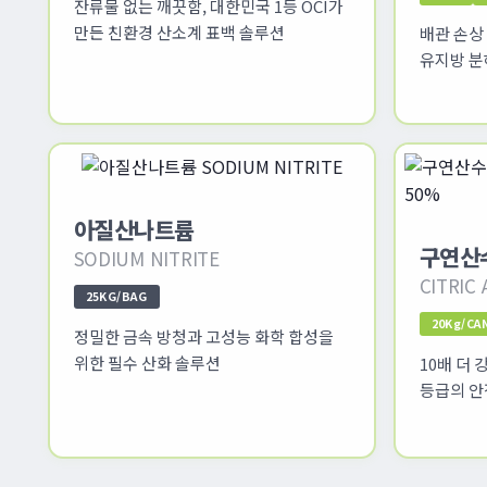
잔류물 없는 깨끗함, 대한민국 1등 OCI가
만든 친환경 산소계 표백 솔루션
배관 손상
유지방 분
아질산나트륨
구연산
SODIUM NITRITE
CITRIC
25KG/BAG
20Kg/CA
정밀한 금속 방청과 고성능 화학 합성을
위한 필수 산화 솔루션
10배 더 
등급의 안