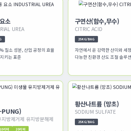
 요소
구연산(함수,무수)
RIAL UREA
CITRIC ACID
G
25KG/BAG
% 질소 성분, 산업 공정의 효율
자연에서 온 강력한 산미와 세정
 지키는 표준
다능한 친환경 산도 조절 솔루
황산나트륨 (망초)
-PUNG)
SODIUM SULFATE
유지방제거제 유지방분해제
25KG/BAG
10리터
20리터