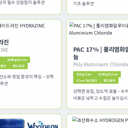
현장의 필수 강알칼리 솔루션
기초 솔루션
라진
PAC 17% | 폴리염
INE
늄
n
200Kg/Drum
Poly Aluminium Chlorid
BC탱크
탱크로리
25Kg/Can
250Kg/Drum
산소와 정밀 합성의 핵심 – 강력
1Ton/IBC탱크
탱크로리
솔루션
강력한 응집, 압도적 효율 – 수
비용은 낮추고 수질은 높이십