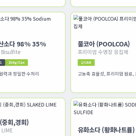
소다 98% 35%
풀코아 (POOLCOA)
Bisulfite
프리미엄 수영장 응집제
G
25Kg/Can
1/CAN
원력과 정밀한 수처리
고농축 효율성, 프리미엄 원료,
(중회,경회)
유화소다 (황화나트륨)
 LIME