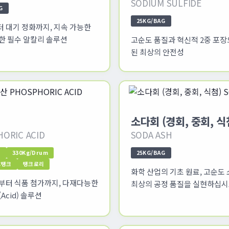
SODIUM SULFIDE
G
25KG/BAG
 대기 정화까지, 지속 가능한
한 필수 알칼리 솔루션
고순도 품질과 혁신적 2중 포장
된 최상의 안전성
소다회 (경회, 중회, 식
ORIC ACID
SODA ASH
n
330Kg/Drum
25KG/BAG
BC탱크
탱크로리
화학 산업의 기초 원료, 고순도
부터 식품 첨가까지, 다재다능한
최상의 공정 품질을 실현하십시
Acid) 솔루션