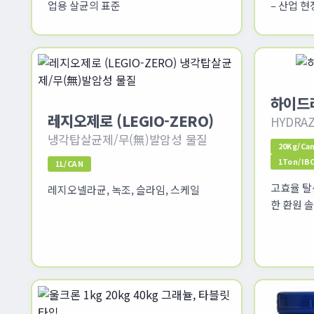
업용 살균의 표준
– 산업 
하이드
레지오제로 (LEGIO-ZERO)
HYDRAZ
냉각탑살균제/무(無)발암성 물질
20Kg/Ca
1Ton/I
1L/CAN
고효율 탈
레지오넬라균, 녹조, 슬라임, 스케일
한 환원 